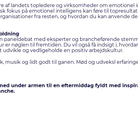
lere af landets topledere og virksomheder om emotionel in
k fokus på emotionel intelligens kan føre til topresultat
organisationer fra resten, og hvordan du kan anvende d
oldning
en paneldebat med eksperter og brancheførende stemmer
 er nøglen til fremtiden. Du vil også få indsigt i, hvor
t udvikle og vedligeholde en positiv arbejdskultur.
 musik og lidt godt til ganen. Mød og udveksl erfaring
med under armen til en eftermiddag fyldt med inspira
anche.