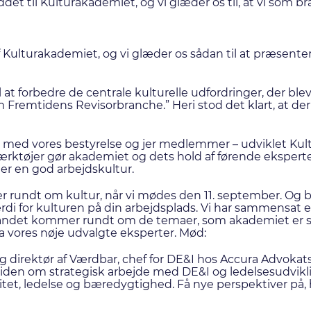
det til Kulturakademiet, og vi glæder os til, at vi som
Kulturakademiet, og vi glæder os sådan til at præsente
at forbedre de centrale kulturelle udfordringer, der blev 
Fremtidens Revisorbranche.” Heri stod det klart, at der 
de med vores bestyrelse og jer medlemmer – udviklet Kul
rktøjer gør akademiet og dets hold af førende ekspert
der en god arbejdskultur.
r rundt om kultur, når vi mødes den 11. september. Og b
di for kulturen på din arbejdsplads. Vi har sammensat
 andet kommer rundt om de temaer, som akademiet er s
 vores nøje udvalgte eksperter. Mød:
 og direktør af Værdbar, chef for DE&I hos Accura Advokats
n viden om strategisk arbejde med DE&I og ledelsesudvikl
, ledelse og bæredygtighed. Få nye perspektiver på, 