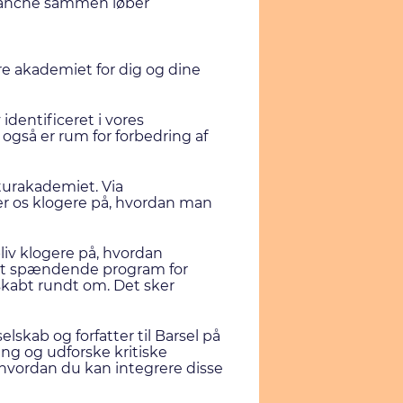
 branche sammen løber
re akademiet for dig og dine
identificeret i vores
også er rum for forbedring af
turakademiet. Via
er os klogere på, hvordan man
liv klogere på, hvordan
 et spændende program for
kabt rundt om. Det sker
elskab og forfatter til Barsel på
ing og udforske kritiske
hvordan du kan integrere disse