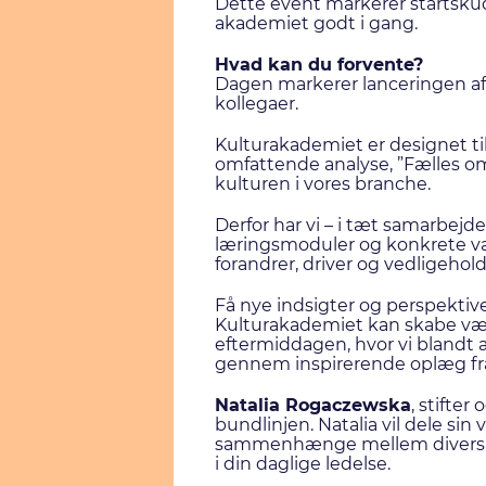
Dette event markerer startskud
akademiet godt i gang.
Hvad kan du forvente?
Dagen markerer lanceringen af 
kollegaer.
Kulturakademiet er designet til 
omfattende analyse, ”Fælles om 
kulturen i vores branche.
Derfor har vi – i tæt samarbej
læringsmoduler og konkrete væ
forandrer, driver og vedligehol
Få nye indsigter og perspektive
Kulturakademiet kan skabe vær
eftermiddagen, hvor vi blandt
gennem inspirerende oplæg fra
Natalia Rogaczewska
, stifter
bundlinjen. Natalia vil dele si
sammenhænge mellem diversitet
i din daglige ledelse.